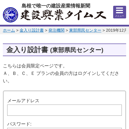
このページの本文へ
島根で唯一の建設産業情報新聞
メニュー
このページの位置:
ホーム
>
金入り設計書
>
発注機関
>
東部県民センター
>
2019年12月
金入り設計書
(東部県民センター)
こちらは会員限定ページです。
Ａ、Ｂ、Ｃ、Ｅ プランの会員の方はログインしてくださ
い。
ログイン
メールアドレス
パスワード: