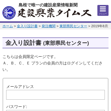
このページの本文へ
島根で唯一の建設産業情報新聞
メニュー
このページの位置:
ホーム
>
金入り設計書
>
発注機関
>
東部県民センター
>
2019年8月1
金入り設計書
(東部県民センター)
こちらは会員限定ページです。
Ａ、Ｂ、Ｃ、Ｅ プランの会員の方はログインしてくださ
い。
ログイン
メールアドレス
パスワード: