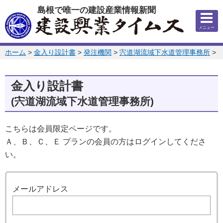
このページの本文へ
島根で唯一の建設産業情報新聞
メニュー
このページの位置:
ホーム
>
金入り設計書
>
発注機関
>
宍道湖流域下水道管理事務所
>
2
金入り設計書
(宍道湖流域下水道管理事務所)
こちらは会員限定ページです。
Ａ、Ｂ、Ｃ、Ｅ プランの会員の方はログインしてくださ
い。
ログイン
メールアドレス