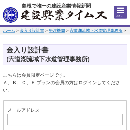
このページの本文へ
島根で唯一の建設産業情報新聞
メニュー
このページの位置:
ホーム
>
金入り設計書
>
発注機関
>
宍道湖流域下水道管理事務所
>
2
金入り設計書
(宍道湖流域下水道管理事務所)
こちらは会員限定ページです。
Ａ、Ｂ、Ｃ、Ｅ プランの会員の方はログインしてくださ
い。
ログイン
メールアドレス