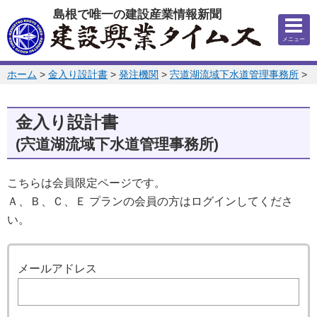
このページの本文へ
島根で唯一の建設産業情報新聞
メニュー
このページの位置:
ホーム
>
金入り設計書
>
発注機関
>
宍道湖流域下水道管理事務所
>
2
金入り設計書
(宍道湖流域下水道管理事務所)
こちらは会員限定ページです。
Ａ、Ｂ、Ｃ、Ｅ プランの会員の方はログインしてくださ
い。
ログイン
メールアドレス