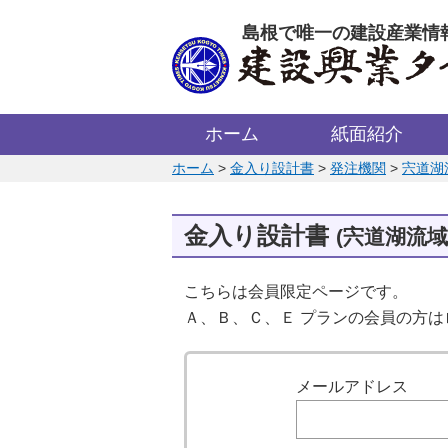
このページの本文へ
島根で唯一の建設産業情
ホーム
紙面紹介
このページの位置:
ホーム
>
金入り設計書
>
発注機関
>
宍道湖
金入り設計書
(宍道湖流
こちらは会員限定ページです。
Ａ、Ｂ、Ｃ、Ｅ プランの会員の方
ログイン
メールアドレス