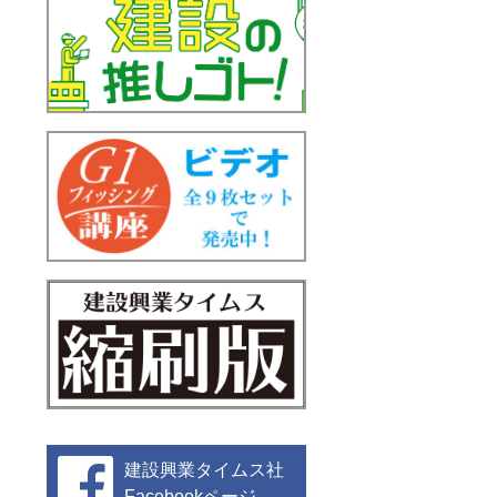
建設興業タイムス社
Facebookページ