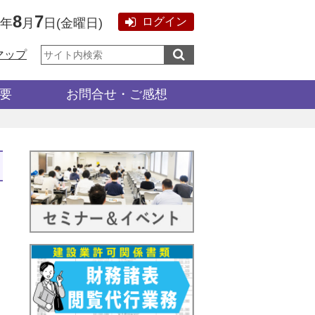
8
7
ログイン
6年
月
日
(
金曜日
)
サ
マップ
イ
ト
内
検
要
お問合せ・ご感想
索: