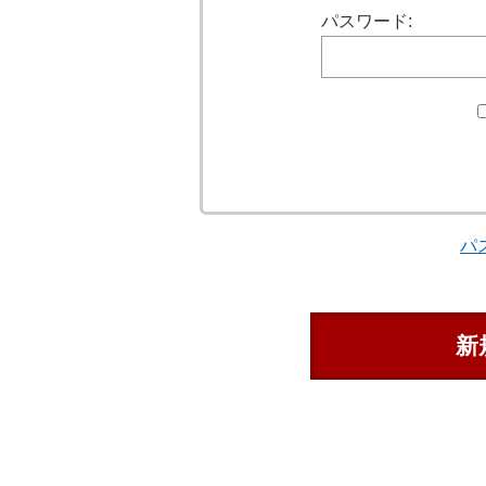
パスワード:
パ
新