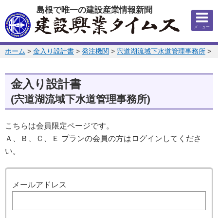
このページの本文へ
島根で唯一の建設産業情報新聞
メニュー
このページの位置:
ホーム
>
金入り設計書
>
発注機関
>
宍道湖流域下水道管理事務所
>
2
金入り設計書
(宍道湖流域下水道管理事務所)
こちらは会員限定ページです。
Ａ、Ｂ、Ｃ、Ｅ プランの会員の方はログインしてくださ
い。
ログイン
メールアドレス