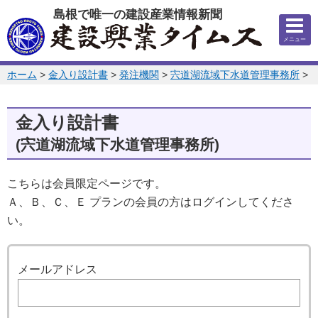
このページの本文へ
島根で唯一の建設産業情報新聞
メニュー
このページの位置:
ホーム
>
金入り設計書
>
発注機関
>
宍道湖流域下水道管理事務所
>
2
金入り設計書
(宍道湖流域下水道管理事務所)
こちらは会員限定ページです。
Ａ、Ｂ、Ｃ、Ｅ プランの会員の方はログインしてくださ
い。
ログイン
メールアドレス