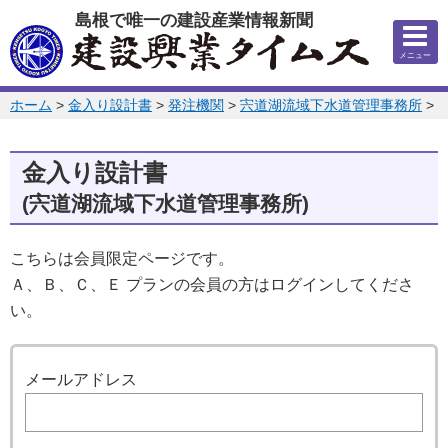
このページの本文へ
島根で唯一の建設産業情報新聞
メニュー
このページの位置:
ホーム
>
金入り設計書
>
発注機関
>
宍道湖流域下水道管理事務所
>
2
金入り設計書
(宍道湖流域下水道管理事務所)
こちらは会員限定ページです。
Ａ、Ｂ、Ｃ、Ｅ プランの会員の方はログインしてくださ
い。
ログイン
メールアドレス