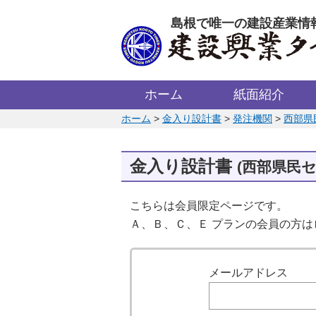
このページの本文へ
島根で唯一の建設産業情
ホーム
紙面紹介
このページの位置:
ホーム
>
金入り設計書
>
発注機関
>
西部県
金入り設計書
(西部県民セ
こちらは会員限定ページです。
Ａ、Ｂ、Ｃ、Ｅ プランの会員の方
ログイン
メールアドレス