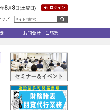
8
8
ログイン
6年
月
日
(
土曜日
)
サ
マップ
イ
ト
内
検
要
お問合せ・ご感想
索: