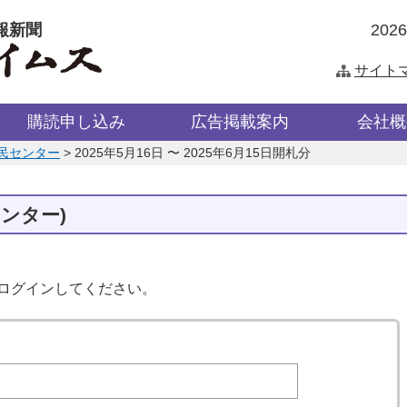
報新聞
202
サイト
購読申し込み
広告掲載案内
会社概
民センター
>
2025年5月16日 〜 2025年6月15日開札分
ンター)
はログインしてください。