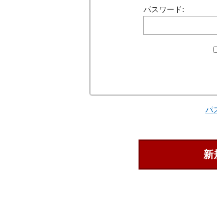
パスワード:
パ
新