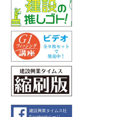
建設興業タイムス社
Facebookページ