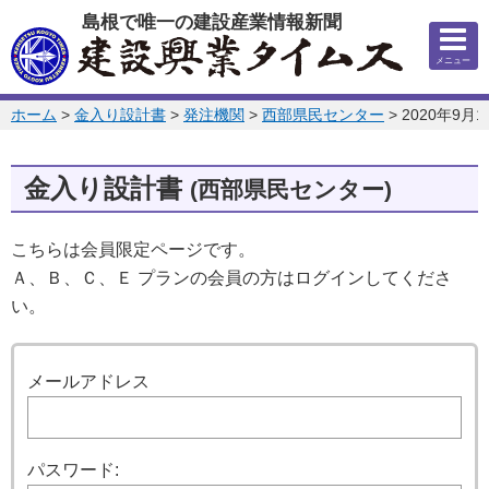
このページの本文へ
島根で唯一の建設産業情報新聞
メニュー
このページの位置:
ホーム
>
金入り設計書
>
発注機関
>
西部県民センター
>
2020年9月1
金入り設計書
(西部県民センター)
こちらは会員限定ページです。
Ａ、Ｂ、Ｃ、Ｅ プランの会員の方はログインしてくださ
い。
ログイン
メールアドレス
パスワード: