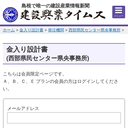
このページの本文へ
島根で唯一の建設産業情報新聞
メニュー
このページの位置:
ホーム
>
金入り設計書
>
発注機関
>
西部県民センター県央事務所
>
2
金入り設計書
(西部県民センター県央事務所)
こちらは会員限定ページです。
Ａ、Ｂ、Ｃ、Ｅ プランの会員の方はログインしてくださ
い。
ログイン
メールアドレス