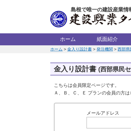
このページの本文へ
島根で唯一の建設産業情
ホーム
紙面紹介
このページの位置:
ホーム
>
金入り設計書
>
発注機関
>
西部県
金入り設計書
(西部県民
こちらは会員限定ページです。
Ａ、Ｂ、Ｃ、Ｅ プランの会員の方
ログイン
メールアドレス