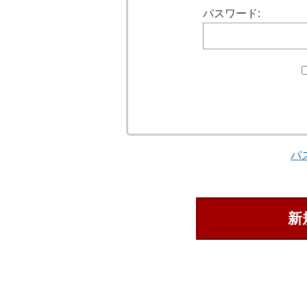
パスワード:
パ
新