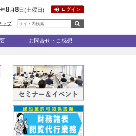
8
8
ログイン
6年
月
日
(
土曜日
)
サ
マップ
イ
ト
内
検
要
お問合せ・ご感想
索: