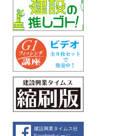
建設興業タイムス社
Facebookページ