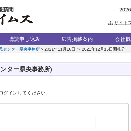
報新聞
202
サイト
購読申し込み
広告掲載案内
会社概
民センター県央事務所
>
2021年11月16日 〜 2021年12月15日開札分
センター県央事務所)
はログインしてください。