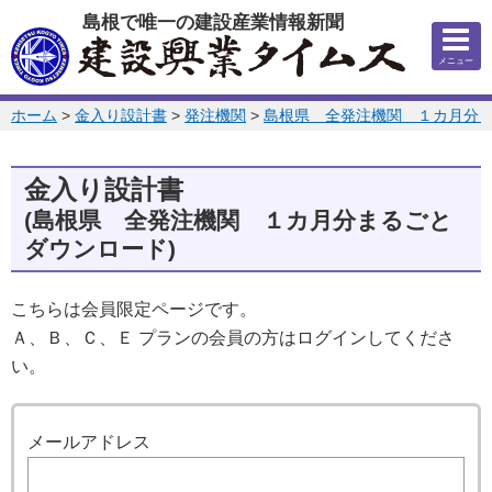
このページの本文へ
島根で唯一の建設産業情報新聞
メニュー
このページの位置:
ホーム
>
金入り設計書
>
発注機関
>
島根県 全発注機関 １カ月分
金入り設計書
(島根県 全発注機関 １カ月分まるごと
ダウンロード)
こちらは会員限定ページです。
Ａ、Ｂ、Ｃ、Ｅ プランの会員の方はログインしてくださ
い。
ログイン
メールアドレス