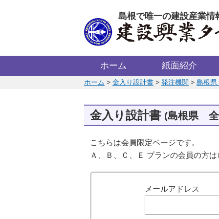
このページの本文へ
島根で唯一の建設産業情
ホーム
紙面紹介
このページの位置:
ホーム
>
金入り設計書
>
発注機関
>
島根県
金入り設計書
(島根県 
こちらは会員限定ページです。
Ａ、Ｂ、Ｃ、Ｅ プランの会員の方
ログイン
メールアドレス