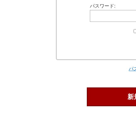
パスワード:
パ
新