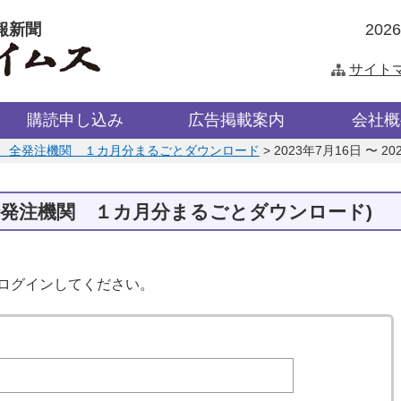
報新聞
202
サイト
購読申し込み
広告掲載案内
会社概
 全発注機関 １カ月分まるごとダウンロード
>
2023年7月16日 〜 2
全発注機関 １カ月分まるごとダウンロード)
はログインしてください。