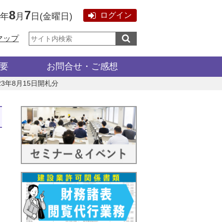
8
7
ログイン
6年
月
日
(
金曜日
)
サ
マップ
イ
ト
内
検
要
お問合せ・ご感想
索:
023年8月15日開札分