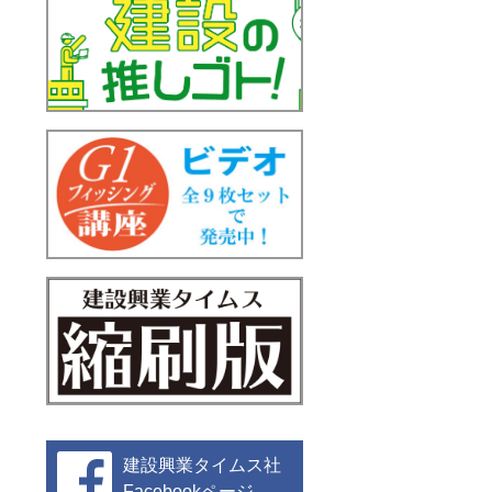
建設興業タイムス社
Facebookページ