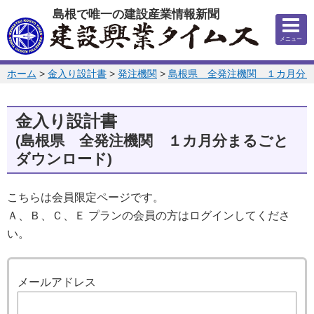
このページの本文へ
島根で唯一の建設産業情報新聞
メニュー
このページの位置:
ホーム
>
金入り設計書
>
発注機関
>
島根県 全発注機関 １カ月分
金入り設計書
(島根県 全発注機関 １カ月分まるごと
ダウンロード)
こちらは会員限定ページです。
Ａ、Ｂ、Ｃ、Ｅ プランの会員の方はログインしてくださ
い。
ログイン
メールアドレス