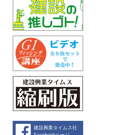
建設興業タイムス社
Facebookページ