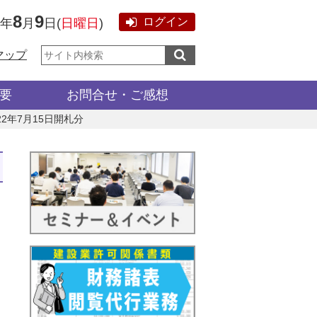
8
9
ログイン
6年
月
日
(
日曜日
)
サ
マップ
イ
ト
内
検
要
お問合せ・ご感想
索:
022年7月15日開札分