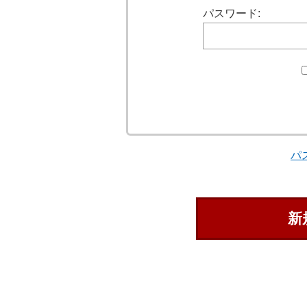
パスワード:
パ
新