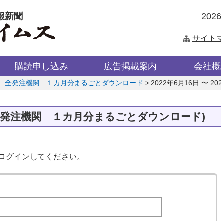
報新聞
202
サイト
購読申し込み
広告掲載案内
会社概
 全発注機関 １カ月分まるごとダウンロード
>
2022年6月16日 〜 2
全発注機関 １カ月分まるごとダウンロード)
はログインしてください。