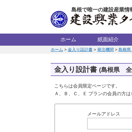
このページの本文へ
島根で唯一の建設産業情
ホーム
紙面紹介
このページの位置:
ホーム
>
金入り設計書
>
発注機関
>
島根県
金入り設計書
(島根県 
こちらは会員限定ページです。
Ａ、Ｂ、Ｃ、Ｅ プランの会員の方
ログイン
メールアドレス