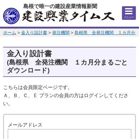
このページの本文へ
島根で唯一の建設産業情報新聞
メニュー
このページの位置:
ホーム
>
金入り設計書
>
発注機関
>
島根県 全発注機関 １カ月分
金入り設計書
(島根県 全発注機関 １カ月分まるごと
ダウンロード)
こちらは会員限定ページです。
Ａ、Ｂ、Ｃ、Ｅ プランの会員の方はログインしてくださ
い。
ログイン
メールアドレス