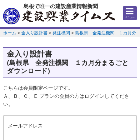
このページの本文へ
島根で唯一の建設産業情報新聞
メニュー
このページの位置:
ホーム
>
金入り設計書
>
発注機関
>
島根県 全発注機関 １カ月分
金入り設計書
(島根県 全発注機関 １カ月分まるごと
ダウンロード)
こちらは会員限定ページです。
Ａ、Ｂ、Ｃ、Ｅ プランの会員の方はログインしてくださ
い。
ログイン
メールアドレス