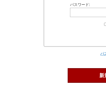
パスワード:
パ
新