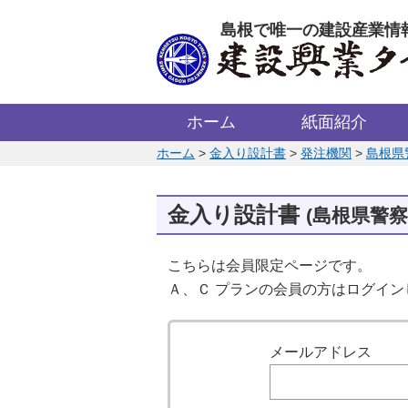
このページの本文へ
島根で唯一の建設産業情
ホーム
紙面紹介
このページの位置:
ホーム
>
金入り設計書
>
発注機関
>
島根県
金入り設計書
(島根県警察
こちらは会員限定ページです。
Ａ、Ｃ プランの会員の方はログイン
ログイン
メールアドレス