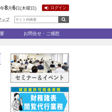
8
6
ログイン
6年
月
日
(
木曜日
)
サ
マップ
イ
ト
内
検
要
お問合せ・ご感想
索: