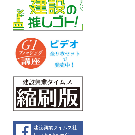
建設興業タイムス社
Facebookページ