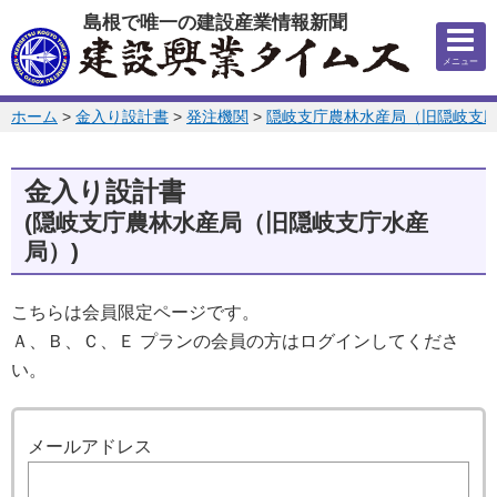
このページの本文へ
島根で唯一の建設産業情報新聞
メニュー
このページの位置:
ホーム
>
金入り設計書
>
発注機関
>
隠岐支庁農林水産局（旧隠岐支
金入り設計書
(隠岐支庁農林水産局（旧隠岐支庁水産
局）)
こちらは会員限定ページです。
Ａ、Ｂ、Ｃ、Ｅ プランの会員の方はログインしてくださ
い。
ログイン
メールアドレス