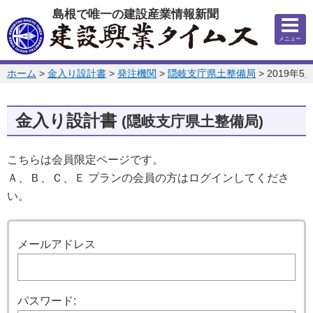
このページの本文へ
島根で唯一の建設産業情報新聞
メニュー
このページの位置:
ホーム
>
金入り設計書
>
発注機関
>
隠岐支庁県土整備局
>
2019年5
金入り設計書
(隠岐支庁県土整備局)
こちらは会員限定ページです。
Ａ、Ｂ、Ｃ、Ｅ プランの会員の方はログインしてくださ
い。
ログイン
メールアドレス
パスワード: