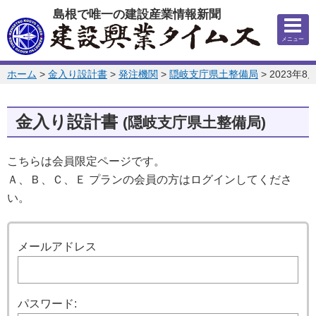
このページの本文へ
島根で唯一の建設産業情報新聞
メニュー
このページの位置:
ホーム
>
金入り設計書
>
発注機関
>
隠岐支庁県土整備局
>
2023年8
金入り設計書
(隠岐支庁県土整備局)
こちらは会員限定ページです。
Ａ、Ｂ、Ｃ、Ｅ プランの会員の方はログインしてくださ
い。
ログイン
メールアドレス
パスワード: