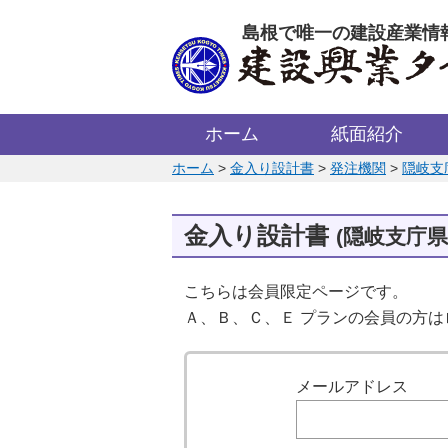
このページの本文へ
島根で唯一の建設産業情
ホーム
紙面紹介
このページの位置:
ホーム
>
金入り設計書
>
発注機関
>
隠岐支
金入り設計書
(隠岐支庁県
こちらは会員限定ページです。
Ａ、Ｂ、Ｃ、Ｅ プランの会員の方
ログイン
メールアドレス