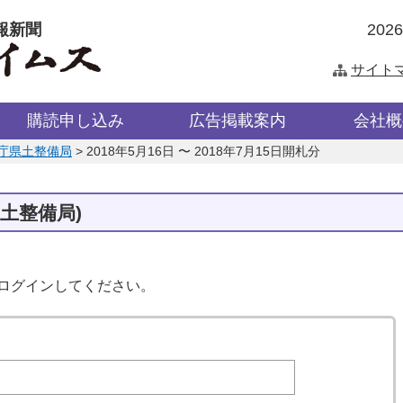
報新聞
202
サイト
購読申し込み
広告掲載案内
会社概
庁県土整備局
>
2018年5月16日 〜 2018年7月15日開札分
土整備局)
はログインしてください。