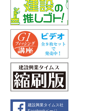
建設興業タイムス社
Facebookページ