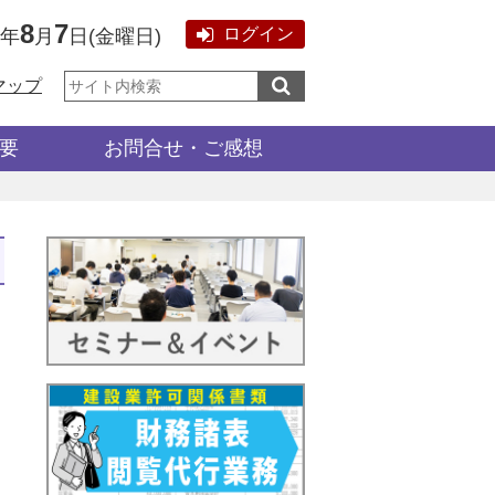
8
7
ログイン
6年
月
日
(
金曜日
)
サ
マップ
イ
ト
内
検
要
お問合せ・ご感想
索: