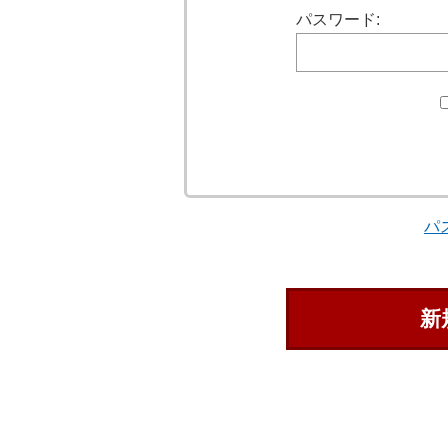
パスワード:
パ
新