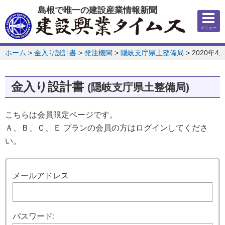
このページの本文へ
島根で唯一の建設産業情報新聞
メニュー
このページの位置:
ホーム
>
金入り設計書
>
発注機関
>
隠岐支庁県土整備局
>
2020年4
金入り設計書
(隠岐支庁県土整備局)
こちらは会員限定ページです。
Ａ、Ｂ、Ｃ、Ｅ プランの会員の方はログインしてくださ
い。
ログイン
メールアドレス
パスワード: