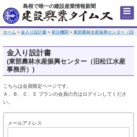
このページの本文へ
島根で唯一の建設産業情報新聞
メニュー
このページの位置:
ホーム
>
金入り設計書
>
発注機関
>
東部農林水産振興センター（旧
金入り設計書
(東部農林水産振興センター（旧松江水産
事務所）)
こちらは会員限定ページです。
Ａ、Ｂ、Ｃ、Ｅ プランの会員の方はログインしてくださ
い。
ログイン
メールアドレス