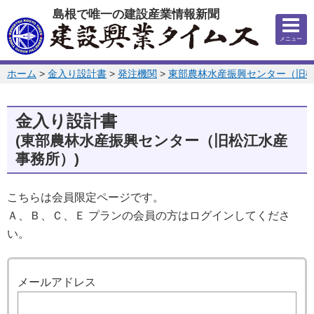
このページの本文へ
島根で唯一の建設産業情報新聞
メニュー
このページの位置:
ホーム
>
金入り設計書
>
発注機関
>
東部農林水産振興センター（旧
金入り設計書
(東部農林水産振興センター（旧松江水産
事務所）)
こちらは会員限定ページです。
Ａ、Ｂ、Ｃ、Ｅ プランの会員の方はログインしてくださ
い。
ログイン
メールアドレス