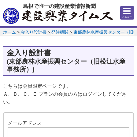
このページの本文へ
島根で唯一の建設産業情報新聞
メニュー
このページの位置:
ホーム
>
金入り設計書
>
発注機関
>
東部農林水産振興センター（旧
金入り設計書
(東部農林水産振興センター（旧松江水産
事務所）)
こちらは会員限定ページです。
Ａ、Ｂ、Ｃ、Ｅ プランの会員の方はログインしてくださ
い。
ログイン
メールアドレス