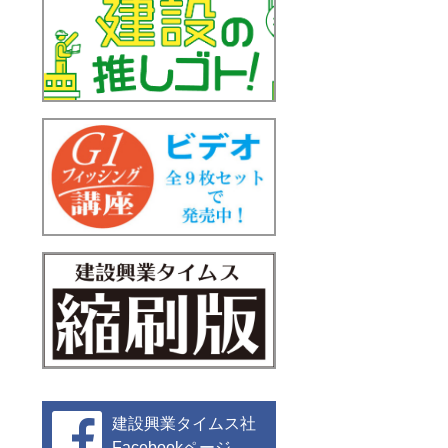
建設興業タイムス社
Facebookページ