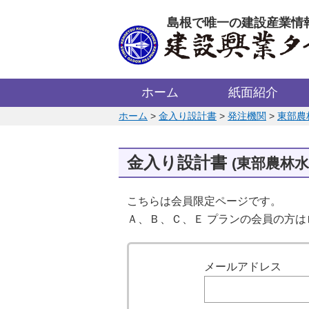
このページの本文へ
島根で唯一の建設産業情
ホーム
紙面紹介
このページの位置:
ホーム
>
金入り設計書
>
発注機関
>
東部農
金入り設計書
(東部農林
こちらは会員限定ページです。
Ａ、Ｂ、Ｃ、Ｅ プランの会員の方
ログイン
メールアドレス