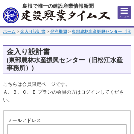
このページの本文へ
島根で唯一の建設産業情報新聞
メニュー
このページの位置:
ホーム
>
金入り設計書
>
発注機関
>
東部農林水産振興センター（旧
金入り設計書
(東部農林水産振興センター（旧松江水産
事務所）)
こちらは会員限定ページです。
Ａ、Ｂ、Ｃ、Ｅ プランの会員の方はログインしてくださ
い。
ログイン
メールアドレス