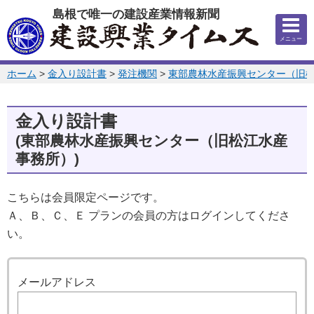
このページの本文へ
島根で唯一の建設産業情報新聞
メニュー
このページの位置:
ホーム
>
金入り設計書
>
発注機関
>
東部農林水産振興センター（旧
金入り設計書
(東部農林水産振興センター（旧松江水産
事務所）)
こちらは会員限定ページです。
Ａ、Ｂ、Ｃ、Ｅ プランの会員の方はログインしてくださ
い。
ログイン
メールアドレス