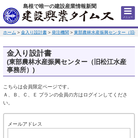
このページの本文へ
島根で唯一の建設産業情報新聞
メニュー
このページの位置:
ホーム
>
金入り設計書
>
発注機関
>
東部農林水産振興センター（旧
金入り設計書
(東部農林水産振興センター（旧松江水産
事務所）)
こちらは会員限定ページです。
Ａ、Ｂ、Ｃ、Ｅ プランの会員の方はログインしてくださ
い。
ログイン
メールアドレス