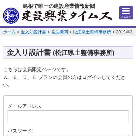
このページの本文へ
島根で唯一の建設産業情報新聞
メニュー
このページの位置:
ホーム
>
金入り設計書
>
発注機関
>
松江県土整備事務所
>
2019年2
金入り設計書
(松江県土整備事務所)
こちらは会員限定ページです。
Ａ、Ｂ、Ｃ、Ｅ プランの会員の方はログインしてくださ
い。
ログイン
メールアドレス
パスワード: