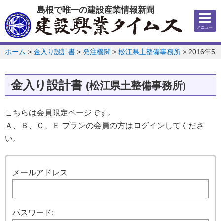
このページの本文へ
島根で唯一の建設産業情報新聞
メニュー
このページの位置:
ホーム
>
金入り設計書
>
発注機関
>
松江県土整備事務所
>
2016年5
金入り設計書
(松江県土整備事務所)
こちらは会員限定ページです。
Ａ、Ｂ、Ｃ、Ｅ プランの会員の方はログインしてくださ
い。
ログイン
メールアドレス
パスワード: