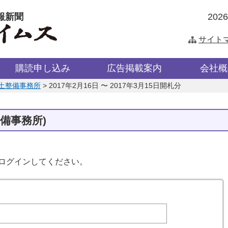
報新聞
202
サイト
購読申し込み
広告掲載案内
会社概
土整備事務所
>
2017年2月16日 〜 2017年3月15日開札分
備事務所)
はログインしてください。