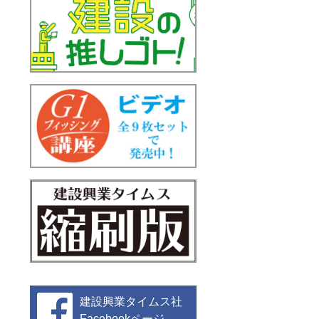
建設興業タイムス社
Facebookページ