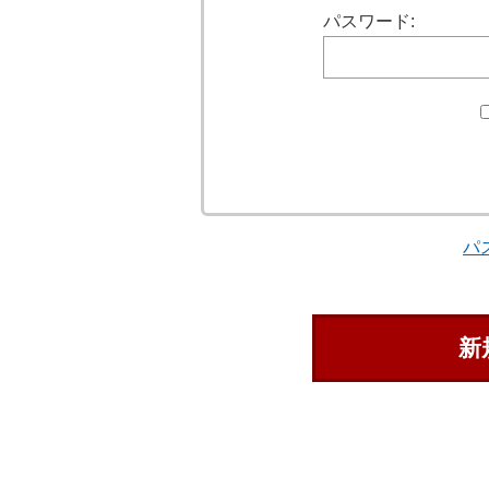
パスワード:
パ
新