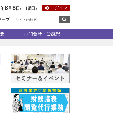
8
8
ログイン
6年
月
日
(
土曜日
)
サ
マップ
イ
ト
内
検
要
お問合せ・ご感想
索: