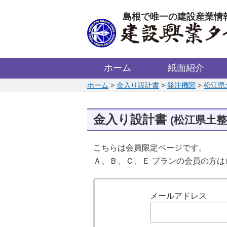
このページの本文へ
島根で唯一の建設産業情
ホーム
紙面紹介
このページの位置:
ホーム
>
金入り設計書
>
発注機関
>
松江県
金入り設計書
(松江県土整
こちらは会員限定ページです。
Ａ、Ｂ、Ｃ、Ｅ プランの会員の方
ログイン
メールアドレス