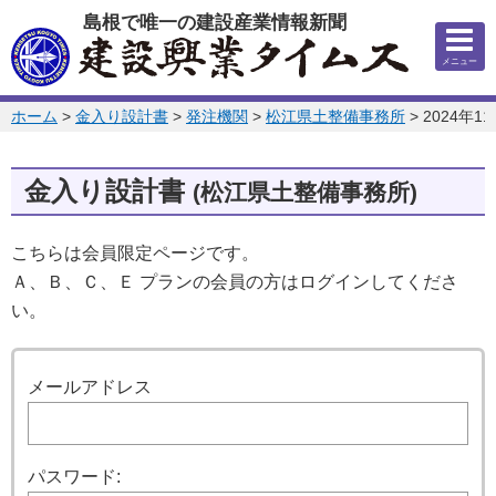
このページの本文へ
島根で唯一の建設産業情報新聞
メニュー
このページの位置:
ホーム
>
金入り設計書
>
発注機関
>
松江県土整備事務所
>
2024年1
金入り設計書
(松江県土整備事務所)
こちらは会員限定ページです。
Ａ、Ｂ、Ｃ、Ｅ プランの会員の方はログインしてくださ
い。
ログイン
メールアドレス
パスワード: