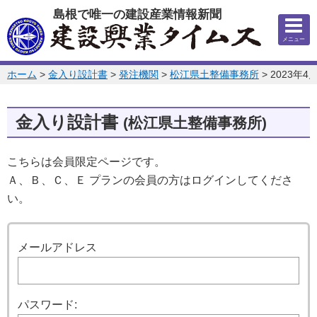
このページの本文へ
島根で唯一の建設産業情報新聞
メニュー
このページの位置:
ホーム
>
金入り設計書
>
発注機関
>
松江県土整備事務所
>
2023年4
金入り設計書
(松江県土整備事務所)
こちらは会員限定ページです。
Ａ、Ｂ、Ｃ、Ｅ プランの会員の方はログインしてくださ
い。
ログイン
メールアドレス
パスワード: