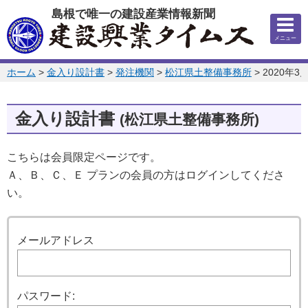
このページの本文へ
島根で唯一の建設産業情報新聞
メニュー
このページの位置:
ホーム
>
金入り設計書
>
発注機関
>
松江県土整備事務所
>
2020年3
金入り設計書
(松江県土整備事務所)
こちらは会員限定ページです。
Ａ、Ｂ、Ｃ、Ｅ プランの会員の方はログインしてくださ
い。
ログイン
メールアドレス
パスワード: