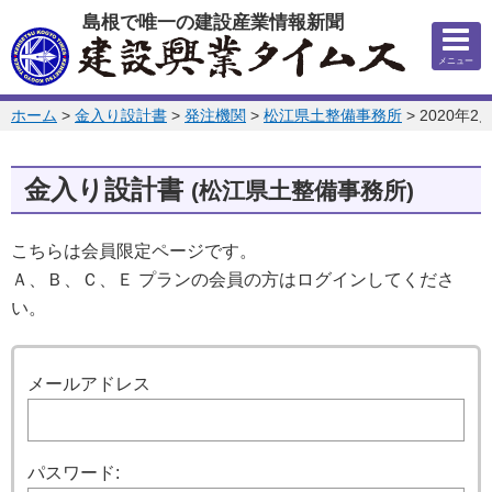
このページの本文へ
島根で唯一の建設産業情報新聞
メニュー
このページの位置:
ホーム
>
金入り設計書
>
発注機関
>
松江県土整備事務所
>
2020年2
金入り設計書
(松江県土整備事務所)
こちらは会員限定ページです。
Ａ、Ｂ、Ｃ、Ｅ プランの会員の方はログインしてくださ
い。
ログイン
メールアドレス
パスワード: