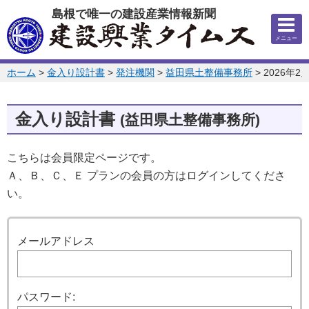
このページの本文へ
島根で唯一の建設産業情報新聞
メニュー
このページの位置:
ホーム
>
金入り設計書
>
発注機関
>
益田県土整備事務所
>
2026年2
金入り設計書
(益田県土整備事務所)
こちらは会員限定ページです。
Ａ、Ｂ、Ｃ、Ｅ プランの会員の方はログインしてくださ
い。
ログイン
メールアドレス
パスワード: