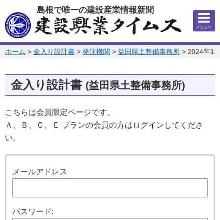
このページの本文へ
島根で唯一の建設産業情報新聞
メニュー
このページの位置:
ホーム
>
金入り設計書
>
発注機関
>
益田県土整備事務所
>
2024年1
金入り設計書
(益田県土整備事務所)
こちらは会員限定ページです。
Ａ、Ｂ、Ｃ、Ｅ プランの会員の方はログインしてくださ
い。
ログイン
メールアドレス
パスワード: