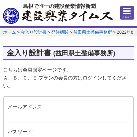
このページの本文へ
島根で唯一の建設産業情報新聞
メニュー
このページの位置:
ホーム
>
金入り設計書
>
発注機関
>
益田県土整備事務所
>
2022年8
金入り設計書
(益田県土整備事務所)
こちらは会員限定ページです。
Ａ、Ｂ、Ｃ、Ｅ プランの会員の方はログインしてくださ
い。
ログイン
メールアドレス
パスワード: