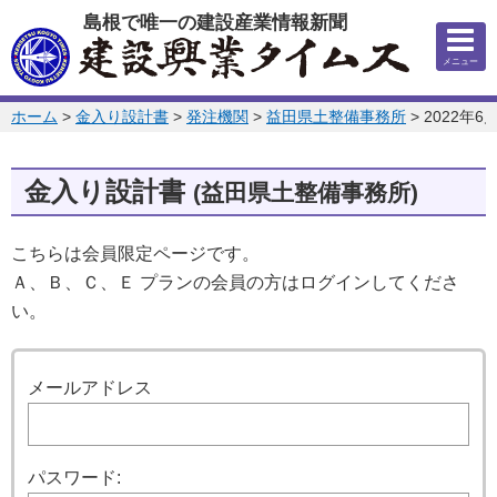
このページの本文へ
島根で唯一の建設産業情報新聞
メニュー
このページの位置:
ホーム
>
金入り設計書
>
発注機関
>
益田県土整備事務所
>
2022年6
金入り設計書
(益田県土整備事務所)
こちらは会員限定ページです。
Ａ、Ｂ、Ｃ、Ｅ プランの会員の方はログインしてくださ
い。
ログイン
メールアドレス
パスワード: