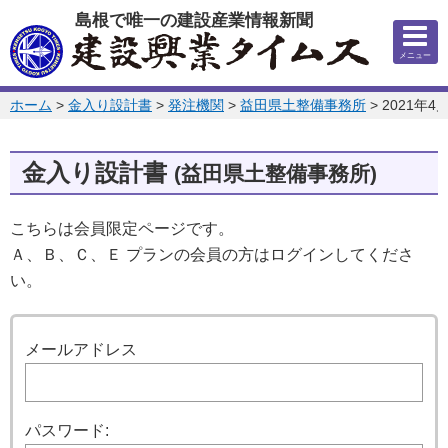
このページの本文へ
島根で唯一の建設産業情報新聞
メニュー
このページの位置:
ホーム
>
金入り設計書
>
発注機関
>
益田県土整備事務所
>
2021年4
金入り設計書
(益田県土整備事務所)
こちらは会員限定ページです。
Ａ、Ｂ、Ｃ、Ｅ プランの会員の方はログインしてくださ
い。
ログイン
メールアドレス
パスワード: