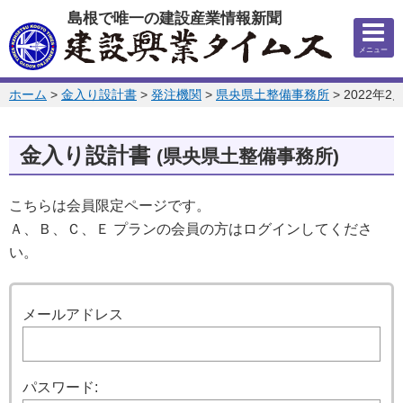
このページの本文へ
島根で唯一の建設産業情報新聞
メニュー
このページの位置:
ホーム
>
金入り設計書
>
発注機関
>
県央県土整備事務所
>
2022年2
金入り設計書
(県央県土整備事務所)
こちらは会員限定ページです。
Ａ、Ｂ、Ｃ、Ｅ プランの会員の方はログインしてくださ
い。
ログイン
メールアドレス
パスワード: