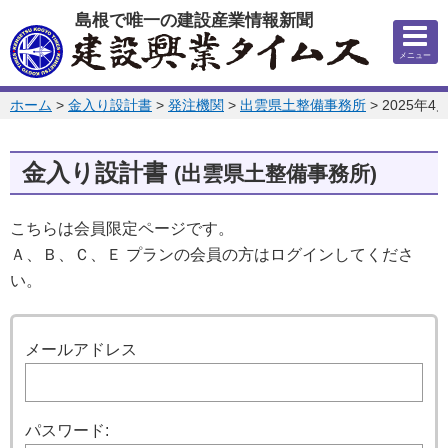
このページの本文へ
島根で唯一の建設産業情報新聞
メニュー
このページの位置:
ホーム
>
金入り設計書
>
発注機関
>
出雲県土整備事務所
>
2025年4
金入り設計書
(出雲県土整備事務所)
こちらは会員限定ページです。
Ａ、Ｂ、Ｃ、Ｅ プランの会員の方はログインしてくださ
い。
ログイン
メールアドレス
パスワード: