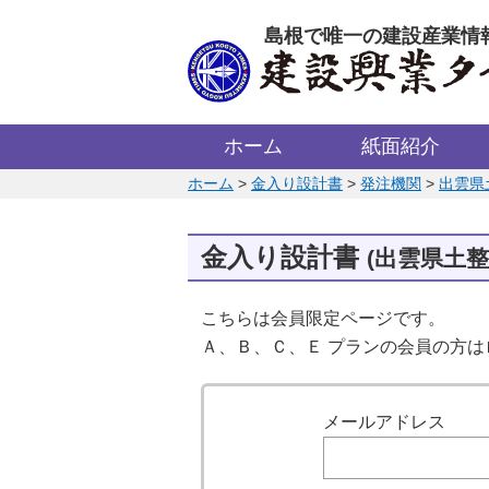
このページの本文へ
島根で唯一の建設産業情
ホーム
紙面紹介
このページの位置:
ホーム
>
金入り設計書
>
発注機関
>
出雲県
金入り設計書
(出雲県土整
こちらは会員限定ページです。
Ａ、Ｂ、Ｃ、Ｅ プランの会員の方
ログイン
メールアドレス