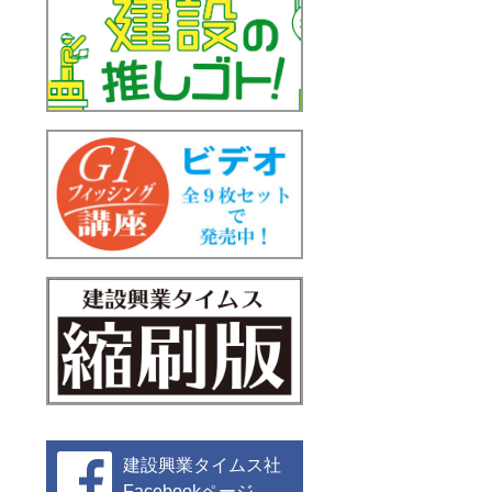
建設興業タイムス社
Facebookページ