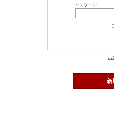
パスワード:
パ
新