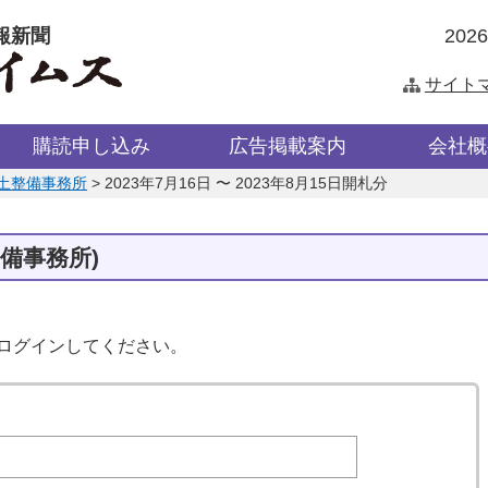
報新聞
202
サイト
購読申し込み
広告掲載案内
会社概
土整備事務所
>
2023年7月16日 〜 2023年8月15日開札分
備事務所)
はログインしてください。