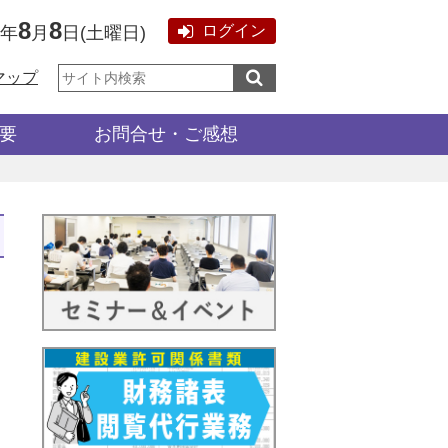
8
8
ログイン
6年
月
日
(
土曜日
)
サ
マップ
イ
ト
内
検
要
お問合せ・ご感想
索: