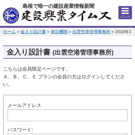
このページの本文へ
島根で唯一の建設産業情報新聞
メニュー
このページの位置:
ホーム
>
金入り設計書
>
発注機関
>
出雲空港管理事務所
>
2018年1
金入り設計書
(出雲空港管理事務所)
こちらは会員限定ページです。
Ａ、Ｂ、Ｃ、Ｅ プランの会員の方はログインしてくださ
い。
ログイン
メールアドレス
パスワード: