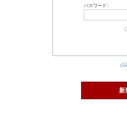
パスワード:
パ
新