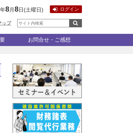
8
8
ログイン
6年
月
日
(
土曜日
)
サ
マップ
イ
ト
内
検
要
お問合せ・ご感想
索: