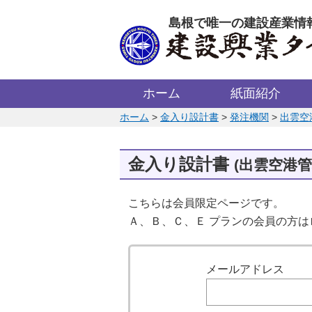
このページの本文へ
島根で唯一の建設産業情
ホーム
紙面紹介
このページの位置:
ホーム
>
金入り設計書
>
発注機関
>
出雲空
金入り設計書
(出雲空港管
こちらは会員限定ページです。
Ａ、Ｂ、Ｃ、Ｅ プランの会員の方
ログイン
メールアドレス