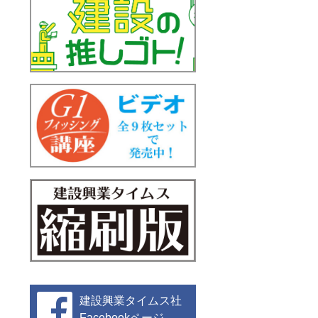
建設興業タイムス社
Facebookページ