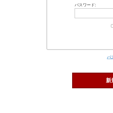
パスワード:
パ
新