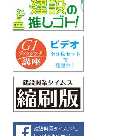
建設興業タイムス社
Facebookページ