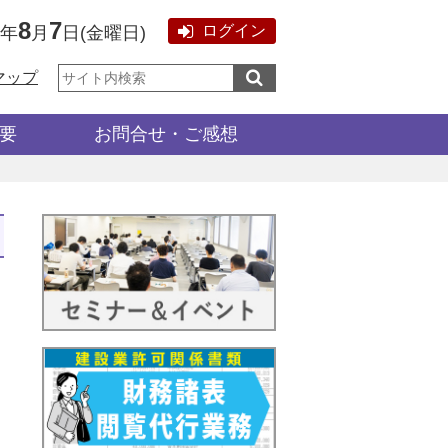
8
7
ログイン
6年
月
日
(
金曜日
)
サ
マップ
イ
ト
内
検
要
お問合せ・ご感想
索: